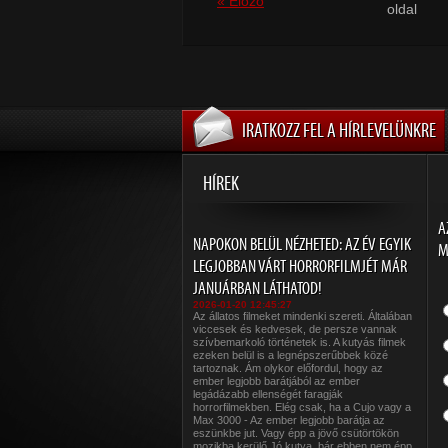
« Elõzõ
oldal
IRATKOZZ FEL A HÍRLEVELÜNKRE
HÍREK
A
NAPOKON BELÜL NÉZHETED: AZ ÉV EGYIK
M
LEGJOBBAN VÁRT HORRORFILMJÉT MÁR
JANUÁRBAN LÁTHATOD!
2026-01-20 12:45:27
Az állatos filmeket mindenki szereti. Általában
viccesek és kedvesek, de persze vannak
szívbemarkoló történetek is. A kutyás filmek
ezeken belül is a legnépszerűbbek közé
tartoznak. Ám olykor előfordul, hogy az
ember legjobb barátjából az ember
legádázabb ellenségét faragják
horrorfilmekben. Elég csak, ha a Cujo vagy a
Max 3000 - Az ember legjobb barátja az
eszünkbe jut. Vagy épp a jövő csütörtökön
mozikba kerülő Jó kutya, bár ebben nem épp