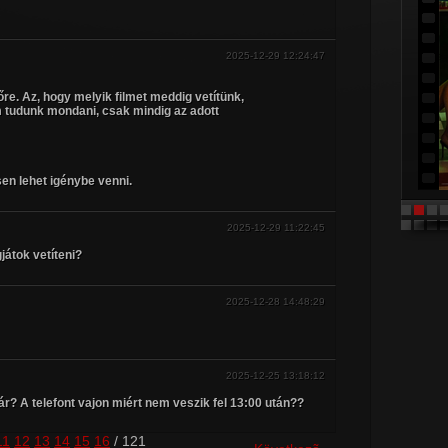
2025-12-29 12:24:47
őre. Az, hogy melyik filmet meddig vetítünk,
m tudunk mondani, csak mindig az adott
en lehet igénybe venni.
2025-12-29 11:22:45
játok vetíteni?
2025-12-28 14:48:29
2025-12-25 13:18:12
ár? A telefont vajon miért nem veszik fel 13:00 után??
11
12
13
14
15
16
/ 121