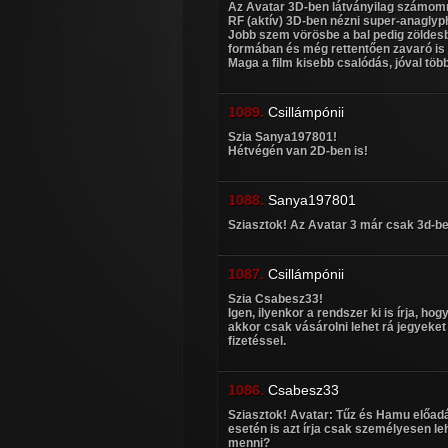
Az Avatar 3D-ben látványilag számomr
RF (aktív) 3D-ben nézni super-anaglyph
Jobb szem vörösbe a bal pedig zöldesbe
formában és még rettentően zavaró is vo
Maga a film kisebb csalódás, jóval töb
1089.
Csillámpónii
Szia Sanya197801!
Hétvégén van 2D-ben is!
1088.
Sanya197801
Sziasztok! Az Avatar 3 már csak 3d-be
1087.
Csillámpónii
Szia Csabesz33!
Igen, ilyenkor a rendszer ki is írja, 
akkor csak vásárolni lehet rá jegyeke
fizetéssel.
1086.
Csabesz33
Sziasztok! Avatar: Tűz és Hamu előadá
esetén is azt írja csak személyesen leh
menni?