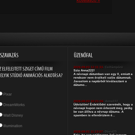
Következõ »
SZAVAZÁS
ÜZENŐFAL
Z ELFELEJTETT SZIGET CÍMŰ FILM
2026-08-03 12:11:33
- Csillámpónii
Szia Anna222!
ELYIK STÚDIÓ ANIMÁCIÓS ALKOTÁSA?
A névnapi dátumban van egy 0, emiatt a
rendszer nem érzékeli valós dátumnak.
Javaslom a naptárból kiválasztani a
dátumo...
Pixar
2026-08-03 10:21:06
- Anna222
DreamWorks
Üdvözlöm! Érdeklődni szeretnék, hogy a
névnapi kupon nem érkezett meg, pedig
be van állítva a névnap dátuma. A
Walt Disney
spamben is ellenőriztem é...
Illumination
2026-08-01 11:13:07
- Dávid25
Szia, ha van szülinapos 1+1 jegyem,