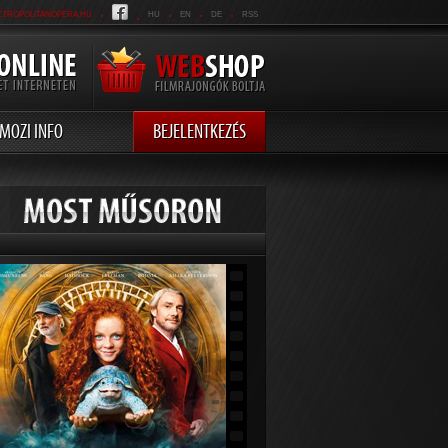
.
.
.
.
.
ETROPOLITANOPERA.HU
HU
EN
DE
RSS
MOZI INFO
BEJELENTKEZÉS