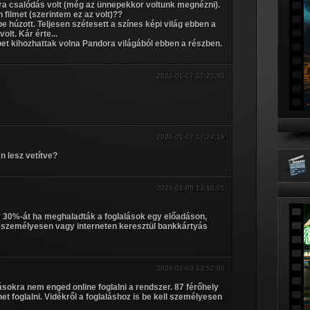
a csalódás volt (még az ünnepekkor voltunk megnézni).
 filmet (szerintem ez az volt)??
 húzott. Teljesen szétesett a színes képi világ ebben a
lt. Kár érte...
bet kihozhattak volna Pandora világából ebben a részben.
2026-01-07 17:25:43
2026-01-07 17:24:19
n lesz vetítve?
2026-01-05 13:10:01
hogy 30%-át ha meghaladták a foglalások egy előadáson,
t személyesen vagy interneten keresztül bankkártyás
2026-01-03 13:52:00
sokra nem enged online foglalni a rendszer. 87 férőhely
et foglalni. Vidékről a foglaláshoz is be kell személyesen