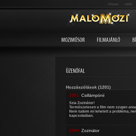
.
.
FŐOLDAL
HIREK
MOZIMŰSOR
FILMAJÁNLÓ
B
ÜZENŐFAL
Hozzászólások
(1201)
1091.
Csillámpónii
Szia Zozinátor!
Természetesen a film nem szuper-anagl
Nem tudom mi lehetett a probléma, nem
kapcsolatban.
1090.
Zozinátor