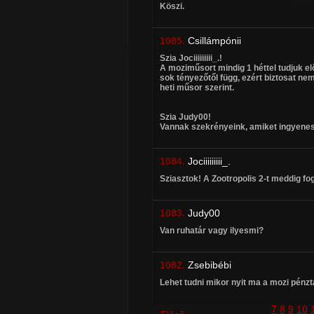
Köszi.
1085.
Csillámpónii
Szia Jociiiiiiiii_.!
A moziműsort mindig 1 héttel tudjuk el
sok tényezőtől függ, ezért biztosat ne
heti műsor szerint.
Szia Judy00!
Vannak szekrényeink, amiket ingyenes
1084.
Jociiiiiiiii_.
Sziasztok! A Zootropolis 2-t meddig fog
1083.
Judy00
Van ruhatár vagy ilyesmi?
1082.
Zsebibébi
Lehet tudni mikor nyit ma a mozi pénzt
7
8
9
10