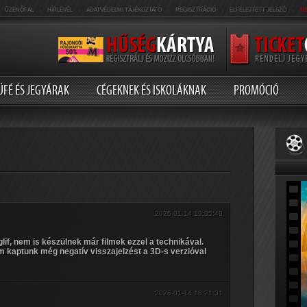
.
.
.
.
.
ÜZENŐFAL
HÍRLEVÉL
ADATVÉDELMI TÁJÉKOZTATÓ
REGISZTRÁCIÓ
ELFELEJTETT JELSZÓ
M
ÜFÉ ÉS JEGYÁRAK
CÉGEKNEK ÉS ISKOLÁKNAK
PROMÓCIÓ
2026-01-14 19:05:49
if, nem is készülnek már filmek ezzel a technikával.
 kaptunk még negatív visszajelzést a 3D-s verzióval
2026-01-14 18:21:31