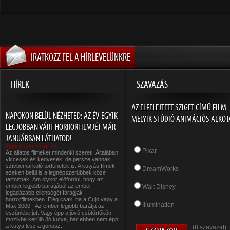
IRATKOZZ FEL A HÍRLEVELÜNKRE
HÍREK
SZAVAZÁS
AZ ELFELEJTETT SZIGET CÍMŰ FILM
NAPOKON BELÜL NÉZHETED: AZ ÉV EGYIK
MELYIK STÚDIÓ ANIMÁCIÓS ALKOT
LEGJOBBAN VÁRT HORRORFILMJÉT MÁR
JANUÁRBAN LÁTHATOD!
2026-01-20 12:45:27
Pixar
Az állatos filmeket mindenki szereti. Általában
viccesek és kedvesek, de persze vannak
szívbemarkoló történetek is. A kutyás filmek
DreamWorks
ezeken belül is a legnépszerűbbek közé
tartoznak. Ám olykor előfordul, hogy az
ember legjobb barátjából az ember
Walt Disney
legádázabb ellenségét faragják
horrorfilmekben. Elég csak, ha a Cujo vagy a
Illumination
Max 3000 - Az ember legjobb barátja az
eszünkbe jut. Vagy épp a jövő csütörtökön
mozikba kerülő Jó kutya, bár ebben nem épp
a kutya lesz a gonosz.
(8 szavazat)