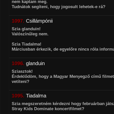
nem kaptam meg.
Tudnátok segíteni, hogy jogosult lehetek-e rá?
1097.
Csillámpónii
Szia glanduin!
Valószínűleg nem.
Szia Tiadalma!
Márciusban érkezik, de egyelőre nincs róla inform
1096.
glanduin
Sziasztok!
Érdeklődöm, hogy a Magyar Menyegző című filmet
vetíteni?
1095.
Tiadalma
Szia megszeretném kérdezni hogy februárban játsz
Stray Kids Dominate koncertfilmet?