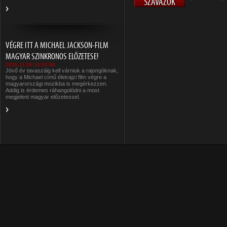
VÉGRE ITT A MICHAEL JACKSON-FILM
MAGYAR SZINKRONOS ELŐZETESE!
2025-11-26 15:32:58
Jövő év tavaszáig kell várniuk a rajongóknak,
hogy a Michael című életrajzi film végre a
magyarországi mozikba is megérkezzen.
Addig is érdemes ráhangolódni a most
megjelent magyar előzetessel.