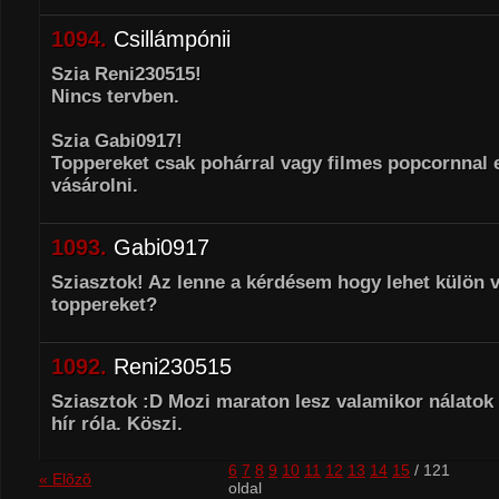
1094.
Csillámpónii
Szia Reni230515!
Nincs tervben.
Szia Gabi0917!
Toppereket csak pohárral vagy filmes popcornnal e
vásárolni.
1093.
Gabi0917
Sziasztok! Az lenne a kérdésem hogy lehet külön 
toppereket?
1092.
Reni230515
Sziasztok :D Mozi maraton lesz valamikor nálatok 
hír róla. Köszi.
6
7
8
9
10
11
12
13
14
15
/ 121
« Elõzõ
oldal