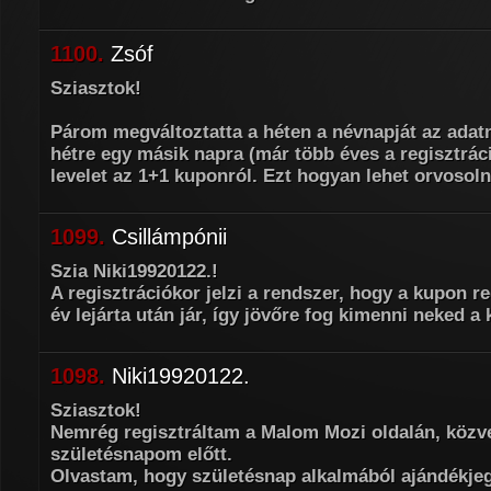
1100.
Zsóf
Sziasztok!
Párom megváltoztatta a héten a névnapját az adat
hétre egy másik napra (már több éves a regisztrác
levelet az 1+1 kuponról. Ezt hogyan lehet orvosol
1099.
Csillámpónii
Szia Niki19920122.!
A regisztrációkor jelzi a rendszer, hogy a kupon re
év lejárta után jár, így jövőre fog kimenni neked a
1098.
Niki19920122.
Sziasztok!
Nemrég regisztráltam a Malom Mozi oldalán, közve
születésnapom előtt.
Olvastam, hogy születésnap alkalmából ajándékjegy