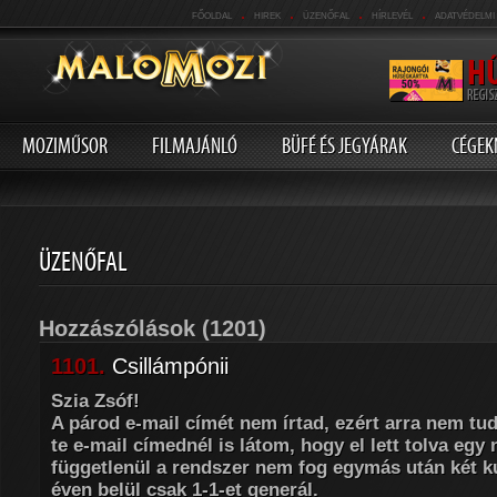
.
.
.
.
FŐOLDAL
HIREK
ÜZENŐFAL
HÍRLEVÉL
ADATVÉDELMI
MOZIMŰSOR
FILMAJÁNLÓ
BÜFÉ ÉS JEGYÁRAK
CÉGEK
ÜZENŐFAL
Hozzászólások
(1201)
1101.
Csillámpónii
Szia Zsóf!
A párod e-mail címét nem írtad, ezért arra nem tud
te e-mail címednél is látom, hogy el lett tolva egy 
függetlenül a rendszer nem fog egymás után két k
éven belül csak 1-1-et generál.