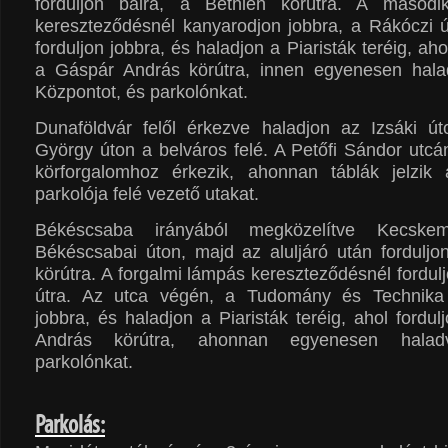
forduljon balra, a Bethlen körútra. A másodi
kereszteződésnél kanyarodjon jobbra, a Rákóczi ú
forduljon jobbra, és haladjon a Piaristák teréig, ah
a Gáspár András körútra, innen egyenesen hala
Központot, és parkolónkat.
Dunaföldvár felől érkezve haladjon az Izsáki 
György úton a belváros felé. A Petőfi Sándor utc
körforgalomhoz érkezik, ahonnan táblák jelzi
parkolója felé vezető utakat.
Békéscsaba irányából megközelítve Kecske
Békéscsabai úton, majd az aluljáró után forduljo
körútra. A forgalmi lámpás kereszteződésnél fordul
útra. Az utca végén, a Tudomány és Technika 
jobbra, és haladjon a Piaristák teréig, ahol fordu
András körútra, ahonnan egyenesen haladv
parkolónkat.
Parkolás: