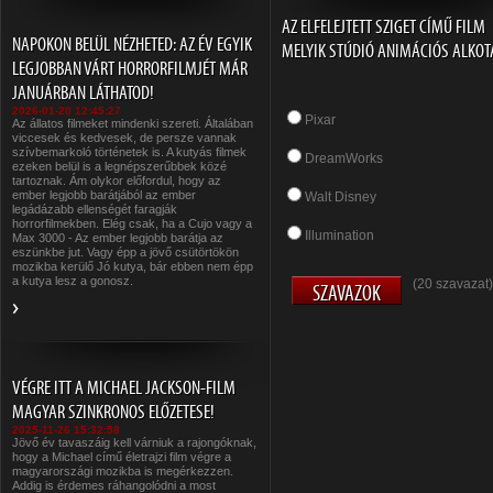
AZ ELFELEJTETT SZIGET CÍMŰ FILM
NAPOKON BELÜL NÉZHETED: AZ ÉV EGYIK
MELYIK STÚDIÓ ANIMÁCIÓS ALKOT
LEGJOBBAN VÁRT HORRORFILMJÉT MÁR
JANUÁRBAN LÁTHATOD!
2026-01-20 12:45:27
Pixar
Az állatos filmeket mindenki szereti. Általában
viccesek és kedvesek, de persze vannak
szívbemarkoló történetek is. A kutyás filmek
DreamWorks
ezeken belül is a legnépszerűbbek közé
tartoznak. Ám olykor előfordul, hogy az
ember legjobb barátjából az ember
Walt Disney
legádázabb ellenségét faragják
horrorfilmekben. Elég csak, ha a Cujo vagy a
Illumination
Max 3000 - Az ember legjobb barátja az
eszünkbe jut. Vagy épp a jövő csütörtökön
mozikba kerülő Jó kutya, bár ebben nem épp
a kutya lesz a gonosz.
(20 szavazat)
VÉGRE ITT A MICHAEL JACKSON-FILM
MAGYAR SZINKRONOS ELŐZETESE!
2025-11-26 15:32:58
Jövő év tavaszáig kell várniuk a rajongóknak,
hogy a Michael című életrajzi film végre a
magyarországi mozikba is megérkezzen.
Addig is érdemes ráhangolódni a most