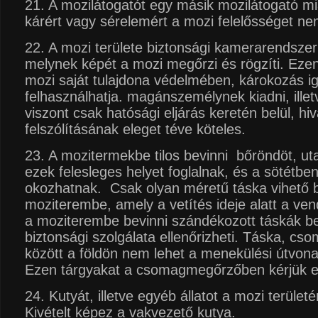
21. A mozilátogatót egy másik mozilátogató mi
kárért vagy sérelemért a mozi felelősséget nem
22. A mozi területe biztonsági kamerarendszerr
melynek képét a mozi megőrzi és rögzíti. Ezen
mozi saját tulajdona védelmében, károkozás i
felhasználhatja. magánszemélynek kiadni, ille
viszont csak hatósági eljárás keretén belül, hi
felszólításának eleget téve köteles.
23. A mozitermekbe tilos bevinni bőröndöt, ut
ezek felesleges helyet foglalnak, és a sötétbe
okozhatnak. Csak olyan méretű táska vihető 
moziterembe, amely a vetítés ideje alatt a ven
a moziterembe bevinni szándékozott táskák be
biztonsági szolgálata ellenőrizheti. Táska, cs
között a földön nem lehet a menekülési útvonal
Ezen tárgyakat a csomagmegőrzőben kérjük el
24. Kutyát, illetve egyéb állatot a mozi területé
Kivételt képez a vakvezető kutya.