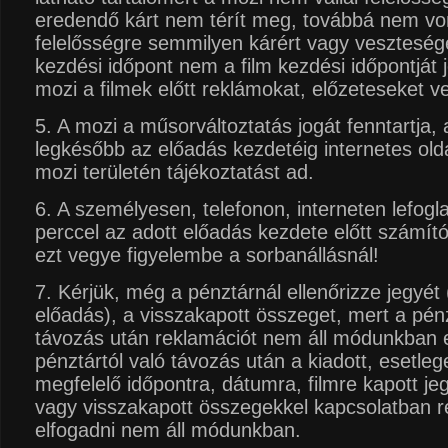
eredendő kárt nem térít meg, továbbá nem vo
felelősségre semmilyen kárért vagy veszteségér
kezdési időpont nem a film kezdési időpontját j
mozi a filmek előtt reklámokat, előzeteseket ve
5. A mozi a műsorváltoztatás jogát fenntartja, 
legkésőbb az előadás kezdetéig internetes old
mozi területén tájékoztatást ad.
6. A személyesen, telefonon, interneten lefogla
perccel az adott előadás kezdete előtt számítóg
ezt vegye figyelembe a sorbanállásnál!
7. Kérjük, még a pénztárnál ellenőrizze jegyét
előadás), a visszakapott összeget, mert a pénz
távozás után reklamációt nem áll módunkban e
pénztártól való távozás után a kiadott, esetl
megfelelő időpontra, dátumra, filmre kapott jegg
vagy visszakapott összegekkel kapcsolatban r
elfogadni nem áll módunkban.