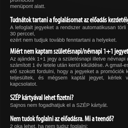
menüpont alatt.
Tudnátok tartani a foglalásomat az előadás kezdetéi
A lefoglalt jegyeket a rendszer automatikusan törli 
30 perccel,
ezért nem tudjuk tovább fenntartani a helyeket.
Miért nem kaptam születésnapi/névnapi 1+1 jegye
Az ajándék 1+1 jegy a születésnapi illetve névnap
számított 1 év letele után kerül kiküldése. A gmail-e
elő szokott fordulni, hogy a jegyeket a promóciók 
teljesültek, és mégsem kaptál jegyet, kérlek 
kapcsolatot.
SZÉP kártyával lehet fizetni?
Sajnos nem fogadhatjuk el a SZÉP kártyát.
Nem tudok foglalni az előadásra. Mi a teendő?
2 oka lehet, ha nem tudsz foglalni: