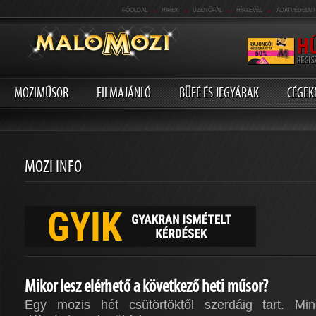
.
.
.
.
FŐOLDAL
HIREK
ÜZENŐFAL
HÍRLEVÉL
ADATVÉDELMI
MOZIMŰSOR
FILMAJÁNLÓ
BÜFÉ ÉS JEGYÁRAK
CÉGEK
MOZI INFO
Mikor lesz elérhető a következő heti műsor?
Egy mozis hét csütörtöktől szerdáig tart. Mi