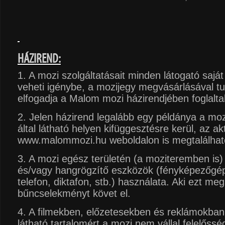
HÁZIREND:
1. A mozi szolgáltatásait minden látogató saját
veheti igénybe, a mozijegy megvásárlásával t
elfogadja a Malom mozi házirendjében foglalta
2. Jelen házirend legalább egy példánya a mozi
által látható helyen kifüggesztésre kerül, az ak
www.malommozi.hu weboldalon is megtalálhat
3. A mozi egész területén (a moziteremben is) 
és/vagy hangrögzítő eszközök (fényképezőgé
telefon, diktafon, stb.) használata. Aki ezt meg
bűncselekményt követ el.
4. A filmekben, előzetesekben és reklámokban
látható tartalomért a mozi nem vállal felelőssé