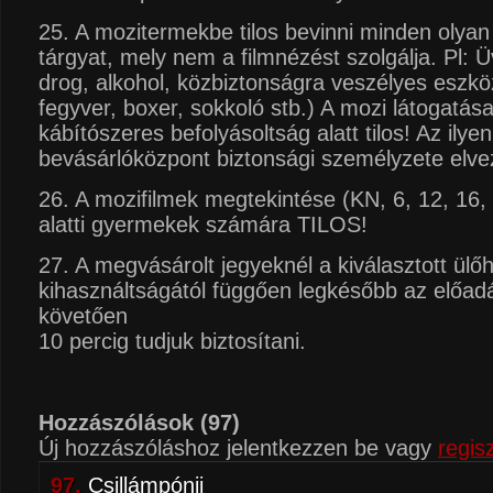
25. A mozitermekbe tilos bevinni minden olyan
tárgyat, mely nem a filmnézést szolgálja. Pl: Ü
drog, alkohol, közbiztonságra veszélyes eszkö
fegyver, boxer, sokkoló stb.) A mozi látogatás
kábítószeres befolyásoltság alatt tilos! Az ily
bevásárlóközpont biztonsági személyzete elvez
26. A mozifilmek megtekintése (KN, 6, 12, 16,
alatti gyermekek számára TILOS!
27. A megvásárolt jegyeknél a kiválasztott ülő
kihasználtságától függően legkésőbb az előad
követően
10 percig tudjuk biztosítani.
Hozzászólások
(97)
Új hozzászóláshoz jelentkezzen be vagy
regisz
97.
Csillámpónii