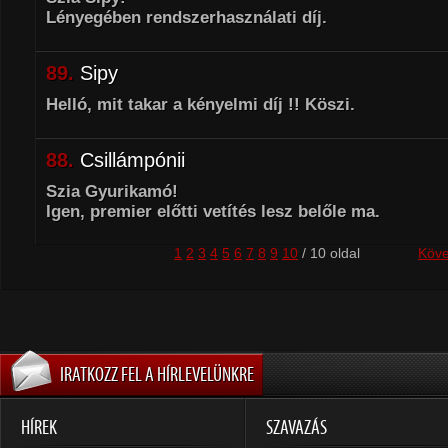
Lényegében rendszerhasználati díj.
89.
Sipy
Helló, mit takar a kényelmi díj !! Köszi.
88.
Csillámpónii
Szia Gyurikamó!
Igen, premier előtti vetítés lesz belőle ma.
1
2
3
4
5
6
7
8
9
10
/ 10 oldal
Köve
IRATKOZZ FEL A HÍRLEVELÜNKRE
HÍREK
SZAVAZÁS