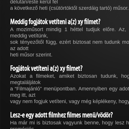
délután/este kerül fel
a következő heti (csütörtöktől szerdáig tartó) műsor.
Meddig fogjátok vetíteni a(z) xy filmet?
A moziműsort mindig 1 héttel tudjuk előre. Az, 
meddig vetítünk,
sok tényezőtől függ, ezért biztosat nem tudunk m
az adott
heti műsor szerint.
Fogjátok vetíteni a(z) xy filmet?
Azokat a filmeket, amiket biztosan tudunk, hog
megtaláljátok
a “Filmajánló” menüpontban. Amennyiben egy adott
meg itt, azt
vagy nem fogjuk vetíteni, vagy még képlékeny, hogy
Lesz-e egy adott filmhez filmes menü/vödör?
Ha már mi is biztosak vagyunk benne, hogy lesz h
promóciós