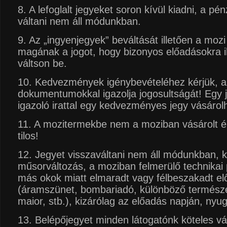
8. A lefoglalt jegyeket soron kívül kiadni, a pé
váltani nem áll módunkban.
9. Az „ingyenjegyek” beváltását illetően a mozi
magának a jogot, hogy bizonyos előadásokra i
váltson be.
10. Kedvezmények igénybevételéhez kérjük, a
dokumentumokkal igazolja jogosultságát! Egy 
igazoló irattal egy kedvezményes jegy vásárol
11. A mozitermekbe nem a moziban vásárolt él
tilos!
12. Jegyet visszaváltani nem áll módunkban, k
műsorváltozás, a moziban felmerülő technikai
más okok miatt elmaradt vagy félbeszakadt e
(áramszünet, bombariadó, különböző természe
maior, stb.), kizárólag az előadás napján, nyu
13. Belépőjegyet minden látogatónk köteles vál