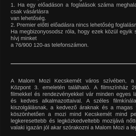
1. Ha egy előadáson a foglalások száma meghal
csak vásárlásra
van lehetőség.
2. Premier előtti előadásra nincs lehetőség foglalás
Ha megbizonyosodsz róla, hogy ezek közül egyik s
hívj minket
a 76/900 120-as telefonszámon.
A Malom Mozi Kecskemét város szívében, a
Központ 3. emeletén található. A filmszínház 
filmekkel és rendezvényekkel vár minden egyes lá
és kedves alkalmazottaival. A széles filmkínál
kiszolgálásnak, a kedvező áraknak és a magas t
köszönhetően a mozi mind Kecskemét mind pe
legkeresettebb és legközkedveltebb mozijává nőtt
valaki igazán jól akar szórakozni a Malom Mozi a le