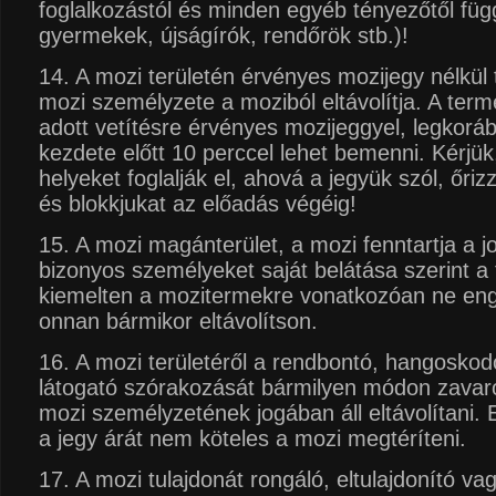
foglalkozástól és minden egyéb tényezőtől függ
gyermekek, újságírók, rendőrök stb.)!
14. A mozi területén érvényes mozijegy nélkül
mozi személyzete a moziból eltávolítja. A term
adott vetítésre érvényes mozijeggyel, legkorá
kezdete előtt 10 perccel lehet bemenni. Kérjük
helyeket foglalják el, ahová a jegyük szól, őri
és blokkjukat az előadás végéig!
15. A mozi magánterület, a mozi fenntartja a j
bizonyos személyeket saját belátása szerint a 
kiemelten a mozitermekre vonatkozóan ne eng
onnan bármikor eltávolítson.
16. A mozi területéről a rendbontó, hangoskodó
látogató szórakozását bármilyen módon zavaró
mozi személyzetének jogában áll eltávolítani.
a jegy árát nem köteles a mozi megtéríteni.
17. A mozi tulajdonát rongáló, eltulajdonító v