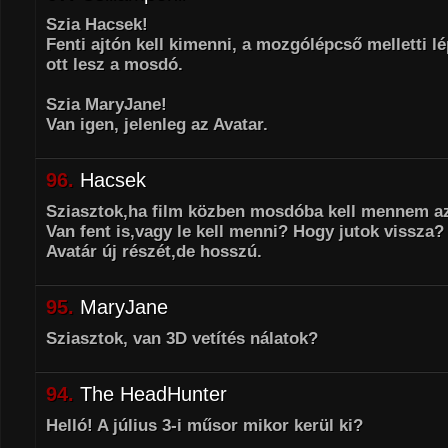
Szia Hacsek!
Fenti ajtón kell kimenni, a mozgólépcső melletti l
ott lesz a mosdó.
Szia MaryJane!
Van igen, jelenleg az Avatar.
96.
Hacsek
Sziasztok,ha film közben mosdóba kell mennem a
Van fent is,vagy le kell menni? Hogy jutok vissz
Avatár új részét,de hosszú.
95.
MaryJane
Sziasztok, van 3D vetítés nálatok?
94.
The HeadHunter
Helló! A július 3-i műsor mikor kerül ki?