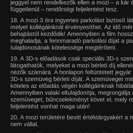
jeggyel nem rendelkezők ellen a mozi – a kár é
függetlenül – rendőrségi feljelentést tesz.
18. A mozi 3 óra ingyenes parkolást biztosít l
melyet kollégáinknál érvényesíthet. Az idő mé
behajtástól kezdődik! Amennyiben a film hossz
meghaladja, a fennmaradó parkolási díjat a pa
tulajdonosának kötelessége megtéríteni.
19. A 3D-s előadások csak speciális 3D-s sze
látogathatók, melyeket a mozi bérleti díj ellené
nézők számára. A honlapon feltüntetett jegyár
3D-s szemüveg bérleti díját. A szemüveget m
köteles az előadás végén kollégáinknak hibátla
Amennyiben valaki eltulajdonítja, megrongálja
szemüveget, bűncselekményt követ el, mely r
feljelentést vonhat maga után!
20. A mozi területére bevitt értéktárgyakért a 
nem vállal.