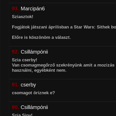
93.
Marcipán6
Sziasztok!
Fogjátok játszani áprilisban a Star Wars: Sithek bo
Előre is köszönöm a választ.
92.
Csillámpónii
Szia cserby!
Van csomagmegőrző szekrényünk amit a mozizás id
használni, egyébként nem.
91.
cserby
csomagot öriznek e?
90.
Csillámpónii
Szia Sipy!