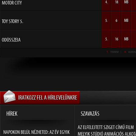
MOTOR CITY
4.
18
MB
TOY STORY 5.
5.
6
MB
ODÜSSZEIA
5.
16
MB
T.
TEREM
K.
KORH
IRATKOZZ FEL A HÍRLEVELÜNKRE
HÍREK
SZAVAZÁS
AZ ELFELEJTETT SZIGET CÍMŰ FILM
NAPOKON BELÜL NÉZHETED: AZ ÉV EGYIK
MELYIK STÚDIÓ ANIMÁCIÓS ALKOT