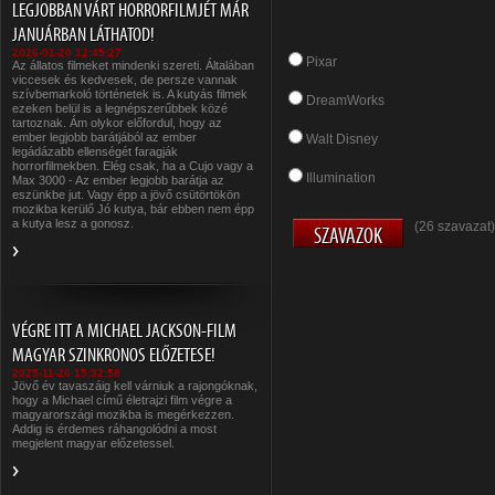
LEGJOBBAN VÁRT HORRORFILMJÉT MÁR
JANUÁRBAN LÁTHATOD!
2026-01-20 12:45:27
Pixar
Az állatos filmeket mindenki szereti. Általában
viccesek és kedvesek, de persze vannak
szívbemarkoló történetek is. A kutyás filmek
DreamWorks
ezeken belül is a legnépszerűbbek közé
tartoznak. Ám olykor előfordul, hogy az
ember legjobb barátjából az ember
Walt Disney
legádázabb ellenségét faragják
horrorfilmekben. Elég csak, ha a Cujo vagy a
Illumination
Max 3000 - Az ember legjobb barátja az
eszünkbe jut. Vagy épp a jövő csütörtökön
mozikba kerülő Jó kutya, bár ebben nem épp
a kutya lesz a gonosz.
(26 szavazat)
VÉGRE ITT A MICHAEL JACKSON-FILM
MAGYAR SZINKRONOS ELŐZETESE!
2025-11-26 15:32:58
Jövő év tavaszáig kell várniuk a rajongóknak,
hogy a Michael című életrajzi film végre a
magyarországi mozikba is megérkezzen.
Addig is érdemes ráhangolódni a most
megjelent magyar előzetessel.