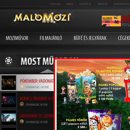
.
.
.
.
FŐOLDAL
HIREK
ÜZENŐFAL
HÍRLEVÉL
ADATVÉDELMI
MOZIMŰSOR
FILMAJÁNLÓ
BÜFÉ ÉS JEGYÁRAK
CÉGEK
ODÜSSZEIA
SZINKRONIZÁLT, 174 PERC
PÓKEMBER: VADONATÚJ NAP
SZINKRONIZÁLT, 145 PERC
MANCS ŐRJÁRAT: A DÍNÓFILM
SZINKRONIZÁLT, 89 PERC
MINYONOK ÉS SZÖRNYEK
SZINKRONIZÁLT, 89 PERC