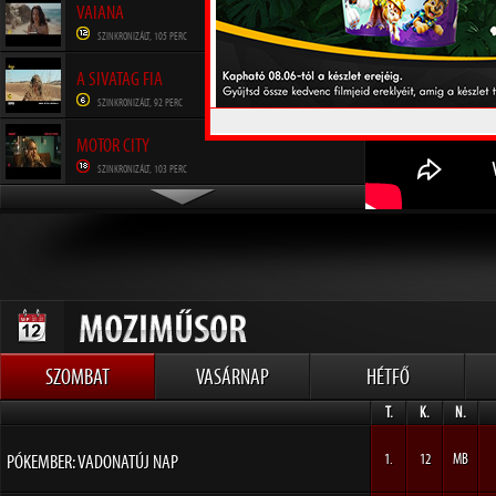
VAIANA
SZINKRONIZÁLT, 105 PERC
A SIVATAG FIA
SZINKRONIZÁLT, 92 PERC
MOTOR CITY
SZINKRONIZÁLT, 103 PERC
TOY STORY 5.
SZINKRONIZÁLT, 102 PERC
SZOMBAT
VASÁRNAP
HÉTFŐ
T.
K.
N.
PÓKEMBER: VADONATÚJ NAP
1.
12
MB