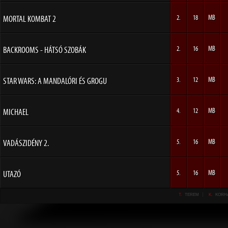
MORTAL KOMBAT 2
2.
18
MB
BACKROOMS - HÁTSÓ SZOBÁK
2.
16
MB
STAR WARS: A MANDALÓRI ÉS GROGU
3.
12
MB
MICHAEL
4.
12
MB
VADÁSZIDÉNY 2.
5.
16
MB
UTAZÓ
5.
16
MB
T.
TEREM
K.
KORH