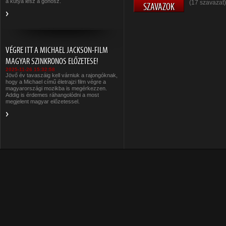
a kutya lesz a gonosz.
(17 szavazat)
VÉGRE ITT A MICHAEL JACKSON-FILM
MAGYAR SZINKRONOS ELŐZETESE!
2025-11-26 15:32:58
Jövő év tavaszáig kell várniuk a rajongóknak,
hogy a Michael című életrajzi film végre a
magyarországi mozikba is megérkezzen.
Addig is érdemes ráhangolódni a most
megjelent magyar előzetessel.