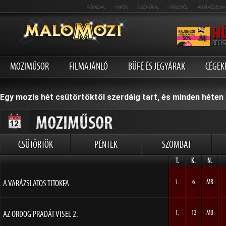
.
.
.
.
FŐOLDAL
HIREK
ÜZENŐFAL
HÍRLEVÉL
ADATVÉDELMI
MOZIMŰSOR
FILMAJÁNLÓ
BÜFÉ ÉS JEGYÁRAK
CÉGEK
Egy mozis hét csütörtöktől szerdáig tart, és minden héten 
CSÜTÖRTÖK
PÉNTEK
SZOMBAT
T.
K.
N.
A VARÁZSLATOS TITOKFA
1.
6
MB
AZ ÖRDÖG PRADÁT VISEL 2.
1.
12
MB