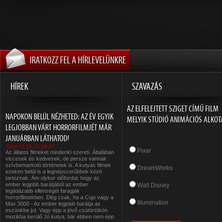
IRATKOZZ FEL A HÍRLEVELÜNKRE
HÍREK
SZAVAZÁS
AZ ELFELEJTETT SZIGET CÍMŰ FILM
NAPOKON BELÜL NÉZHETED: AZ ÉV EGYIK
MELYIK STÚDIÓ ANIMÁCIÓS ALKOT
LEGJOBBAN VÁRT HORRORFILMJÉT MÁR
JANUÁRBAN LÁTHATOD!
2026-01-20 12:45:27
Pixar
Az állatos filmeket mindenki szereti. Általában
viccesek és kedvesek, de persze vannak
szívbemarkoló történetek is. A kutyás filmek
DreamWorks
ezeken belül is a legnépszerűbbek közé
tartoznak. Ám olykor előfordul, hogy az
ember legjobb barátjából az ember
Walt Disney
legádázabb ellenségét faragják
horrorfilmekben. Elég csak, ha a Cujo vagy a
Illumination
Max 3000 - Az ember legjobb barátja az
eszünkbe jut. Vagy épp a jövő csütörtökön
mozikba kerülő Jó kutya, bár ebben nem épp