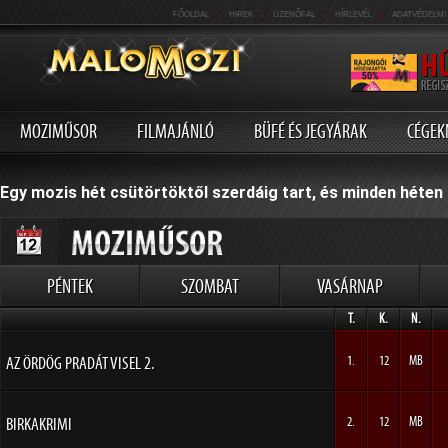
.
.
.
.
FŐOLDAL
HIREK
ÜZENŐFAL
HÍRLEVÉL
ADATVÉDELMI
MOZIMŰSOR
FILMAJÁNLÓ
BÜFÉ ÉS JEGYÁRAK
CÉGEK
Egy mozis hét csütörtöktől szerdáig tart, és minden héten 
PÉNTEK
SZOMBAT
VASÁRNAP
T.
K.
N.
AZ ÖRDÖG PRADÁT VISEL 2.
1.
12
MB
BIRKAKRIMI
2.
12
MB