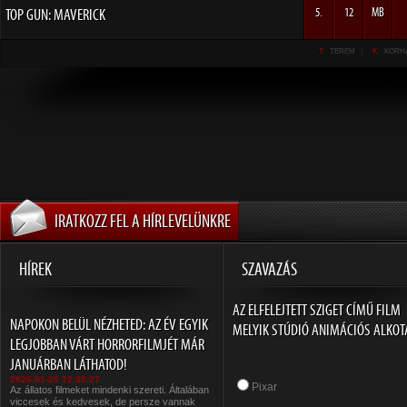
TOP GUN: MAVERICK
5.
12
MB
T.
TEREM
K.
KORH
IRATKOZZ FEL A HÍRLEVELÜNKRE
HÍREK
SZAVAZÁS
AZ ELFELEJTETT SZIGET CÍMŰ FILM
NAPOKON BELÜL NÉZHETED: AZ ÉV EGYIK
MELYIK STÚDIÓ ANIMÁCIÓS ALKOT
LEGJOBBAN VÁRT HORRORFILMJÉT MÁR
JANUÁRBAN LÁTHATOD!
2026-01-20 12:45:27
Pixar
Az állatos filmeket mindenki szereti. Általában
viccesek és kedvesek, de persze vannak