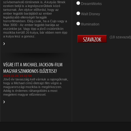
szívbemarkoló történetek is. A kutyás filmek
DreamWorks
ezeken belül is a legnépszerűbbek közé
tartoznak. Ám olykor előfordul, hogy az
ember legjobb barátjából az ember
Walt Disney
legádázabb ellenségét faragják
horrorfilmekben. Elég csak, ha a Cujo vagy a
Illumination
Max 3000 - Az ember legjobb barátja az
eszünkbe jut. Vagy épp a jövő csütörtökön
mozikba kerülő Jó kutya, bár ebben nem épp
a kutya lesz a gonosz.
(18 szavazat)
VÉGRE ITT A MICHAEL JACKSON-FILM
MAGYAR SZINKRONOS ELŐZETESE!
2025-11-26 15:32:58
Jövő év tavaszáig kell várniuk a rajongóknak,
hogy a Michael című életrajzi film végre a
magyarországi mozikba is megérkezzen.
Addig is érdemes ráhangolódni a most
megjelent magyar előzetessel.