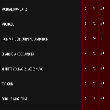
MORTAL KOMBAT 2
2.
18
MB
MICHAEL
3.
12
MB
IRON MAIDEN: BURNING AMBITION
3.
16
F.
CHARLIE, A CSODABLÖKI
4.
12
MB
KI HITTE VOLNA? 2.: AZ ESKÜVŐ
4.
12
MB
TOP GUN
5.
12
MB
BORI - A MOZIFILM
5.
6
MB