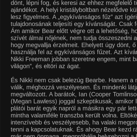
dönt, lépni fog, és keresi az ehhez megfelelő t
ajándékot. A helyi kristályboltban nézelődve k
lesz figyelmes. A „egykívánságos fűz” azt ígér
tulajdonosának teljesíti egy kívánságát. Csak fé
Ám amikor Bear előtt végre ott a lehetőség, h
szívét álmai nőjének, nem tudja összeszedni a
hogy megvallja érzelmeit. Ehelyett úgy dönt, 
használja fel az egykívánságos fűzet. Azt kívá
Nikki Freeman jobban szeretne engem, mint b
világon”, és eltöri az ágat.
És Nikki nem csak belezúg Bearbe. Hanem a m
válik, méghozzá veszélyesen. És mindenki látj
megváltozott. A barátok, Ian (Cooper Tomlins
(Megan Lawless) joggal szkeptikusak, amikor l
plátói barát egyik napról a másikra egy pár lett
mintha valamiféle transzba került volna. Eltök
intenzívebb és veszélyesebb, ha valaki megpr
tenni a kapcsolatuknak. És ahogy Bear kezd rá
már nem önmaga, megpróbálja helyrehozni a k