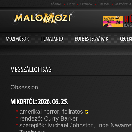
.
.
.
.
FŐOLDAL
HIREK
ÜZENŐFAL
HÍRLEVÉL
ADATVÉDELMI
MOZIMŰSOR
FILMAJÁNLÓ
BÜFÉ ÉS JEGYÁRAK
CÉGEK
MEGSZÁLLOTTSÁG
Obsession
MIKORTÓL: 2026. 06. 25.
amerikai horror, feliratos
rendező: Curry Barker
szereplők: Michael Johnston, Inde Navarre