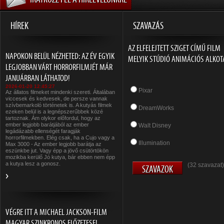
HÍREK
SZAVAZÁS
AZ ELFELEJTETT SZIGET CÍMŰ FILM
NAPOKON BELÜL NÉZHETED: AZ ÉV EGYIK
MELYIK STÚDIÓ ANIMÁCIÓS ALKOT
LEGJOBBAN VÁRT HORRORFILMJÉT MÁR
JANUÁRBAN LÁTHATOD!
2026-01-20 12:45:27
Pixar
Az állatos filmeket mindenki szereti. Általában
viccesek és kedvesek, de persze vannak
szívbemarkoló történetek is. A kutyás filmek
DreamWorks
ezeken belül is a legnépszerűbbek közé
tartoznak. Ám olykor előfordul, hogy az
ember legjobb barátjából az ember
Walt Disney
legádázabb ellenségét faragják
horrorfilmekben. Elég csak, ha a Cujo vagy a
Illumination
Max 3000 - Az ember legjobb barátja az
eszünkbe jut. Vagy épp a jövő csütörtökön
mozikba kerülő Jó kutya, bár ebben nem épp
a kutya lesz a gonosz.
(32 szavazat)
VÉGRE ITT A MICHAEL JACKSON-FILM
MAGYAR SZINKRONOS ELŐZETESE!