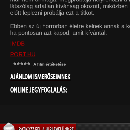
látszólag ártatlan kívánság okozott, miközbe
előtt leplezni próbálja ezt a titkot.
Ebben az új horrorban életre kelnek annak a 
ha pontosan azt kapod, amit kívántál.
IMDB
PORT.HU
A film értékelése
AJÁNLOM ISMERŐSEIMNEK
ONLINE JEGYFOGLALÁS:
IRATKOZZ FEL A HÍRLEVELÜNKRE