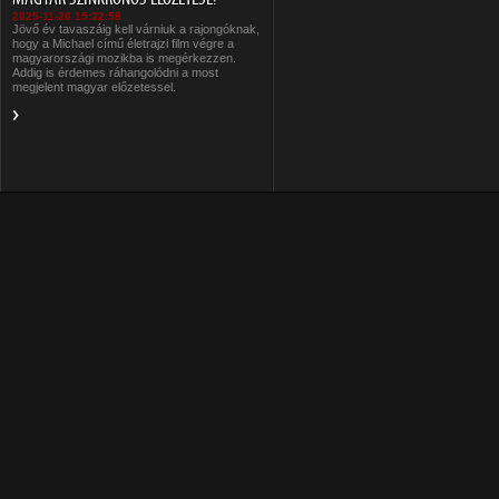
2025-11-26 15:32:58
Jövő év tavaszáig kell várniuk a rajongóknak,
hogy a Michael című életrajzi film végre a
magyarországi mozikba is megérkezzen.
Addig is érdemes ráhangolódni a most
megjelent magyar előzetessel.