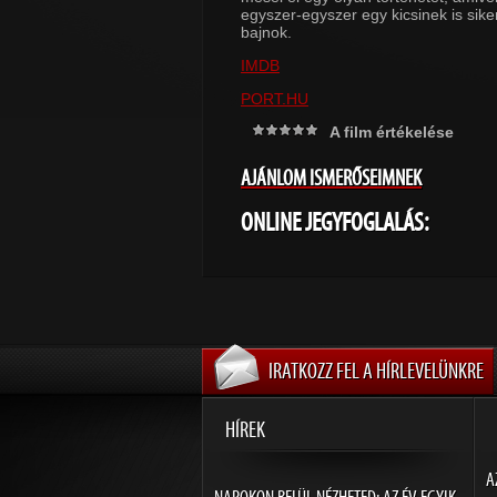
egyszer-egyszer egy kicsinek is sike
bajnok.
IMDB
PORT.HU
A film értékelése
AJÁNLOM ISMERŐSEIMNEK
ONLINE JEGYFOGLALÁS:
IRATKOZZ FEL A HÍRLEVELÜNKRE
HÍREK
A