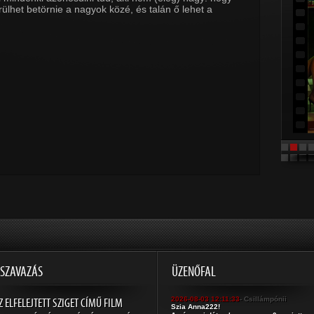
rülhet betörnie a nagyok közé, és talán ő lehet a
SZAVAZÁS
ÜZENŐFAL
Z ELFELEJTETT SZIGET CÍMŰ FILM
2026-08-03 12:11:33
- Csillámpónii
Szia Anna222!