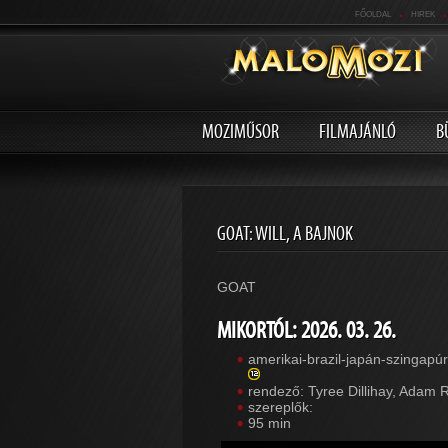
.
.
FŐOLDAL
HIREK
MOZIMŰSOR
FILMAJÁNLÓ
B
GOAT: WILL, A BAJNOK
GOAT
MIKORTÓL: 2026. 03. 26.
amerikai-brazil-japán-szingapúr
rendező: Tyree Dillihay, Adam 
szereplők:
95 min