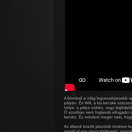
A bömball a világ legveszélyesebb s
pályán. És Will, a kis kecske százszo
helye: a pálya szélén, vagy legfeljeb
Ő azonban nem hajlandó elfogadni a 
kerülni. És mindent megér neki, hog
Az állatok között játszódó történet 
mesél el egy olyan történetet, amive