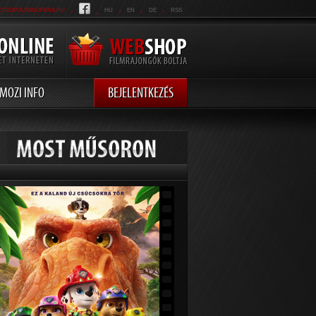
.
.
.
.
.
ETROPOLITANOPERA.HU
HU
EN
DE
RSS
MOZI INFO
BEJELENTKEZÉS