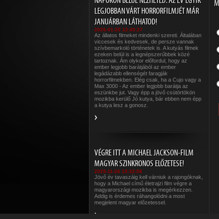
NAPOKON BELÜL NÉZHETED: AZ ÉV EGYIK
M
LEGJOBBAN VÁRT HORRORFILMJÉT MÁR
JANUÁRBAN LÁTHATOD!
2026-01-20 12:45:27
Az állatos filmeket mindenki szereti. Általában
viccesek és kedvesek, de persze vannak
szívbemarkoló történetek is. A kutyás filmek
ezeken belül is a legnépszerűbbek közé
tartoznak. Ám olykor előfordul, hogy az
ember legjobb barátjából az ember
legádázabb ellenségét faragják
horrorfilmekben. Elég csak, ha a Cujo vagy a
Max 3000 - Az ember legjobb barátja az
eszünkbe jut. Vagy épp a jövő csütörtökön
mozikba kerülő Jó kutya, bár ebben nem épp
a kutya lesz a gonosz.
VÉGRE ITT A MICHAEL JACKSON-FILM
MAGYAR SZINKRONOS ELŐZETESE!
2025-11-26 15:32:58
Jövő év tavaszáig kell várniuk a rajongóknak,
hogy a Michael című életrajzi film végre a
magyarországi mozikba is megérkezzen.
Addig is érdemes ráhangolódni a most
megjelent magyar előzetessel.