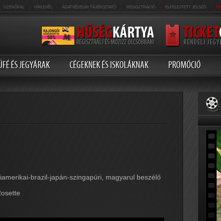
.
.
.
.
.
ÜZENŐFAL
HÍRLEVÉL
ADATVÉDELMI TÁJÉKOZTATÓ
REGISZTRÁCIÓ
ELFELEJTETT JELSZÓ
M
ÜFÉ ÉS JEGYÁRAK
CÉGEKNEK ÉS ISKOLÁKNAK
PROMÓCIÓ
iamerikai-brazil-japán-szingapúri, magyarul beszélő
Rosette