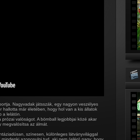
portja. Nagyvadak játsszák, egy nagyon veszélyes
r hallotta már életében, hogy hol van a kis állatok
b a lelátón.
prózai valóságot. A bömball legjobbjai közé akar
y megvalósítsa az álmát.
fantáziadúsan, színesen, különleges látványvilággal
l mindenki azonosulni tud, aki nem (elég) nagy: hogy