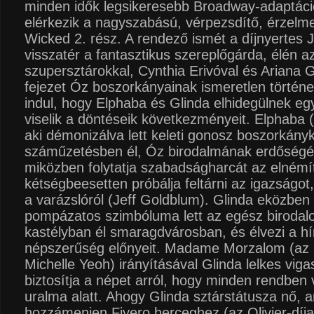
minden idők legsikeresebb Broadway-adaptáció
elérkezik a nagyszabású, vérpezsdítő, érzelme
Wicked 2. rész. A rendező ismét a díjnyertes 
visszatér a fantasztikus szereplőgárda, élén az
szupersztárokkal, Cynthia Erivóval és Ariana 
fejezet Óz boszorkányainak ismeretlen történ
indul, hogy Elphaba és Glinda elhidegülnek eg
viselik a döntéseik következményeit. Elphaba (
aki démonizálva lett keleti gonosz boszorkány
száműzetésben él, Óz birodalmának erdőségéb
miközben folytatja szabadságharcát az elnémíto
kétségbeesetten próbálja feltárni az igazságot
a varázslóról (Jeff Goldblum). Glinda eközben
pompázatos szimbóluma lett az egész biroda
kastélyban él smaragdvárosban, és élvezi a hí
népszerűség előnyeit. Madame Morzalom (az 
Michelle Yeoh) irányításával Glinda lelkes viga
biztosítja a népet arról, hogy minden rendben 
uralma alatt. Ahogy Glinda sztárstátusza nő, a
hozzámenjen Fiyero herceghez (az Olivier-díj