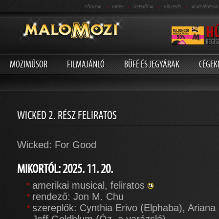
.
.
.
.
FŐOLDAL
HIREK
ÜZENŐFAL
HÍRLEVÉL
ADATVÉDELMI
MOZIMŰSOR
FILMAJÁNLÓ
BÜFÉ ÉS JEGYÁRAK
CÉGEK
WICKED 2. RÉSZ FELIRATOS
Wicked: For Good
MIKORTÓL: 2025. 11. 20.
amerikai musical, feliratos
rendező: Jon M. Chu
szereplők: Cynthia Erivo (Elphaba), Ariana