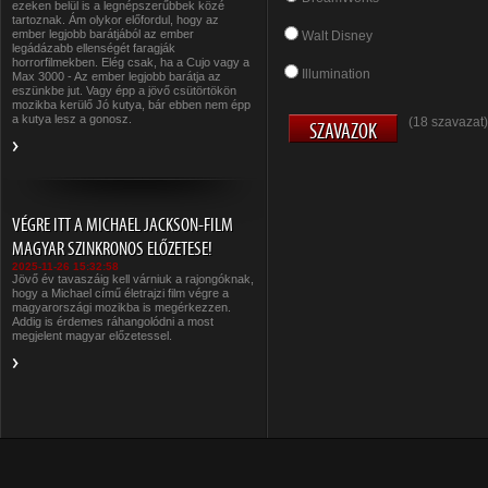
ezeken belül is a legnépszerűbbek közé
tartoznak. Ám olykor előfordul, hogy az
ember legjobb barátjából az ember
Walt Disney
legádázabb ellenségét faragják
horrorfilmekben. Elég csak, ha a Cujo vagy a
Illumination
Max 3000 - Az ember legjobb barátja az
eszünkbe jut. Vagy épp a jövő csütörtökön
mozikba kerülő Jó kutya, bár ebben nem épp
a kutya lesz a gonosz.
(18 szavazat)
VÉGRE ITT A MICHAEL JACKSON-FILM
MAGYAR SZINKRONOS ELŐZETESE!
2025-11-26 15:32:58
Jövő év tavaszáig kell várniuk a rajongóknak,
hogy a Michael című életrajzi film végre a
magyarországi mozikba is megérkezzen.
Addig is érdemes ráhangolódni a most
megjelent magyar előzetessel.