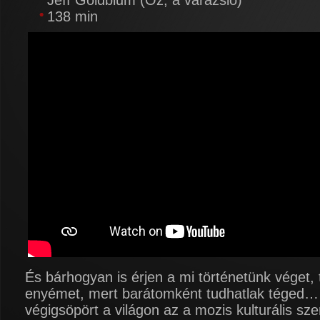
Jeff Goldblum (Óz, a varázsló)
138 min
És bárhogyan is érjen a mi történetünk véget, 
enyémet, mert barátomként tudhatlak téged…
végigsöpört a világon az a mozis kulturális sz