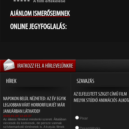
A film értékelése
AJÁNLOM ISMERŐSEIMNEK
ONLINE JEGYFOGLALÁS:
IRATKOZZ FEL A HÍRLEVELÜNKRE
HÍREK
SZAVAZÁS
AZ ELFELEJTETT SZIGET CÍMŰ FILM
NAPOKON BELÜL NÉZHETED: AZ ÉV EGYIK
MELYIK STÚDIÓ ANIMÁCIÓS ALKOT
LEGJOBBAN VÁRT HORRORFILMJÉT MÁR
JANUÁRBAN LÁTHATOD!
2026-01-20 12:45:27
Pixar
Az állatos filmeket mindenki szereti. Általában
viccesek és kedvesek, de persze vannak
szívbemarkoló történetek is. A kutyás filmek
DreamWorks