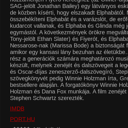
SAG-jelölt Jonathan Bailey) egy látványos esk
de közben kísérti, hogy elszakadt Elphabától.
összebékíteni Elphabát és a varázslót, de erőf
kudarcot vallanak, és Elphaba és Glinda még j
egymástól. A következmények örökre megválto
Tony-jelölt Ethan Slater) és Fiyerót, és Elphab
Nessarose-nak (Marissa Bode) a biztonságát f
amikor egy kansasi lány bezuhan az életükbe
rész a generációk számára meghatározó music
készült, melynek zenéjét és dalszövegeit a 
és Oscar-díjas zeneszerző-dalszövegíró, Ste
szövegkönyvét pedig Winnie Holzman írta, Gr
bestsellere alapján. A forgatókönyv Winnie Ho
Holzman és Dana Fox munkája. A film zenéjét
Stephen Schwartz szerezték.
IMDB
PORT.HU