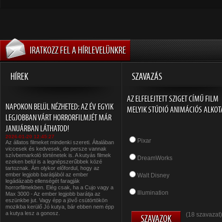
IRATKOZZ FEL A HÍRLEVELÜNKRE
HÍREK
SZAVAZÁS
AZ ELFELEJTETT SZIGET CÍMŰ FILM
NAPOKON BELÜL NÉZHETED: AZ ÉV EGYIK
MELYIK STÚDIÓ ANIMÁCIÓS ALKOT
LEGJOBBAN VÁRT HORRORFILMJÉT MÁR
JANUÁRBAN LÁTHATOD!
2026-01-20 12:45:27
Pixar
Az állatos filmeket mindenki szereti. Általában
viccesek és kedvesek, de persze vannak
szívbemarkoló történetek is. A kutyás filmek
DreamWorks
ezeken belül is a legnépszerűbbek közé
tartoznak. Ám olykor előfordul, hogy az
ember legjobb barátjából az ember
Walt Disney
legádázabb ellenségét faragják
horrorfilmekben. Elég csak, ha a Cujo vagy a
Illumination
Max 3000 - Az ember legjobb barátja az
eszünkbe jut. Vagy épp a jövő csütörtökön
mozikba kerülő Jó kutya, bár ebben nem épp
a kutya lesz a gonosz.
(18 szavazat)