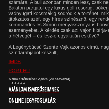
számára. A buli azonban minden lesz, csak n
Balaton partjától egy luxus golf resortig, póker
vadnyugati kocsmákig sodródik a történet, mi
titokzatos széf, egy híres színésznő, egy rend
kommandós és Simon menyasszonya is bonyol
eseményeket. A kérdés csak az: vajon kibírja-
a hétvégét – és lesz-e egyáltalán esküvő?
A Legénybúcsú Szente Vajk azonos című, nag
színdarabjából készült,
IMDB
PORT.HU
A film értékelése: 2,85/5 (20 szavazat)
AJÁNLOM ISMERŐSEIMNEK
ONLINE JEGYFOGLALÁS: