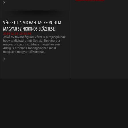
VÉGRE ITT A MICHAEL JACKSON-FILM
MAGYAR SZINKRONOS ELŐZETESE!
2025-11-26 15:32:58
Jövő év tavaszáig kell várniuk a rajongóknak,
hogy a Michael című életrajzi film végre a
magyarországi mozikba is megérkezzen.
Addig is érdemes ráhangolódni a most
megjelent magyar előzetessel.