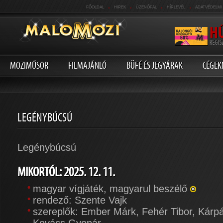
.
.
.
.
FŐOLDAL
HIREK
ÜZENŐFAL
HÍRLEVÉL
ADATVÉDELMI
MOZIMŰSOR
FILMAJÁNLÓ
BÜFÉ ÉS JEGYÁRAK
CÉGEK
LEGÉNYBÚCSÚ
Legénybúcsú
MIKORTÓL: 2025. 12. 11.
magyar vígjáték, magyarul beszélő
rendező: Szente Vajk
szereplők: Ember Márk, Fehér Tibor, Kárpá