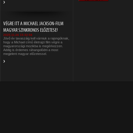
VÉGRE ITT A MICHAEL JACKSON-FILM
MAGYAR SZINKRONOS ELŐZETESE!
2025-11-26 15:32:58
Jövő év tavaszáig kell várniuk a rajongóknak,
hogy a Michael című életrajzi film végre a
magyarországi mozikba is megérkezzen.
Addig is érdemes ráhangolódni a most
megjelent magyar előzetessel.