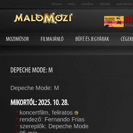
.
.
.
.
FŐOLDAL
HIREK
ÜZENŐFAL
HÍRLEVÉL
ADATVÉDELMI
MOZIMŰSOR
FILMAJÁNLÓ
BÜFÉ ÉS JEGYÁRAK
CÉGEK
DEPECHE MODE: M
Depeche Mode: M
MIKORTÓL: 2025. 10. 28.
koncertfilm, feliratos
rendező: Fernando Frias
szereplők: Depeche Mode