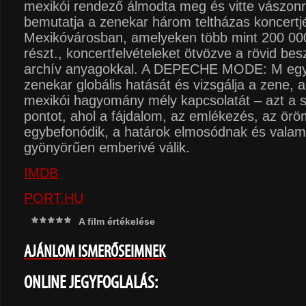
mexikói rendező álmodta meg és vitte vászonr
bemutatja a zenekar három teltházas koncertj
Mexikóvárosban, amelyeken több mint 200 000
részt., koncertfelvételeket ötvözve a rövid be
archív anyagokkal. A DEPECHE MODE: M egys
zenekar globális hatását és vizsgálja a zene, 
mexikói hagyomány mély kapcsolatát – azt a sz
pontot, ahol a fájdalom, az emlékezés, az örö
egybefonódik, a határok elmosódnak és valam
gyönyörűen emberivé válik.
IMDB
PORT.HU
A film értékelése
AJÁNLOM ISMERŐSEIMNEK
ONLINE JEGYFOGLALÁS: