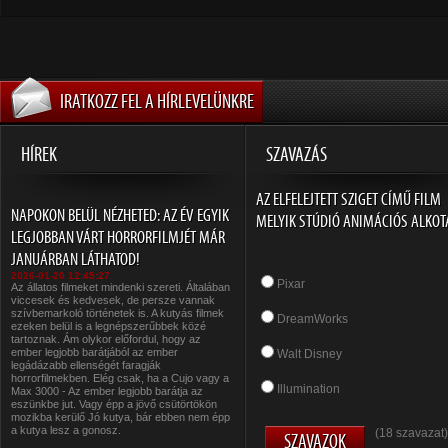
IRATKOZZ FEL A HÍRLEVELÜNKRE
HÍREK
SZAVAZÁS
AZ ELFELEJTETT SZIGET CÍMŰ FILM
NAPOKON BELÜL NÉZHETED: AZ ÉV EGYIK
MELYIK STÚDIÓ ANIMÁCIÓS ALKOT
LEGJOBBAN VÁRT HORRORFILMJÉT MÁR
JANUÁRBAN LÁTHATOD!
2026-01-20 12:45:27
Pixar
Az állatos filmeket mindenki szereti. Általában
viccesek és kedvesek, de persze vannak
szívbemarkoló történetek is. A kutyás filmek
DreamWorks
ezeken belül is a legnépszerűbbek közé
tartoznak. Ám olykor előfordul, hogy az
ember legjobb barátjából az ember
Walt Disney
legádázabb ellenségét faragják
horrorfilmekben. Elég csak, ha a Cujo vagy a
Illumination
Max 3000 - Az ember legjobb barátja az
eszünkbe jut. Vagy épp a jövő csütörtökön
mozikba kerülő Jó kutya, bár ebben nem épp
a kutya lesz a gonosz.
(18 szavazat)