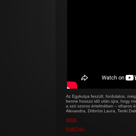
Az Egykutya feszült, fordulatos, mégi
benne hosszú idő után újra, hogy me
a szó szoros értelmében – viharos é
Alexandra, Döbrösi Laura, Tenki Dal
IMDB
PORT.HU