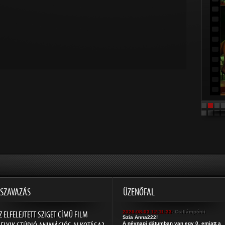
SZAVAZÁS
ÜZENŐFAL
Z ELFELEJTETT SZIGET CÍMŰ FILM
2026-08-03 12:11:33
- Csillámpónii
Szia Anna222!
A névnapi dátumban van egy 0, emiatt a