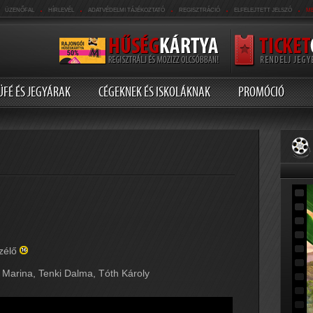
.
.
.
.
.
ÜZENŐFAL
HÍRLEVÉL
ADATVÉDELMI TÁJÉKOZTATÓ
REGISZTRÁCIÓ
ELFELEJTETT JELSZÓ
M
ÜFÉ ÉS JEGYÁRAK
CÉGEKNEK ÉS ISKOLÁKNAK
PROMÓCIÓ
szélő
 Marina, Tenki Dalma, Tóth Károly