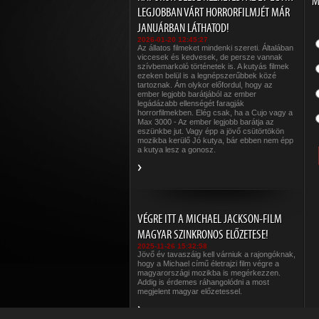
M
LEGJOBBAN VÁRT HORRORFILMJÉT MÁR
JANUÁRBAN LÁTHATOD!
2026-01-20 12:45:27
Az állatos filmeket mindenki szereti. Általában
viccesek és kedvesek, de persze vannak
szívbemarkoló történetek is. A kutyás filmek
ezeken belül is a legnépszerűbbek közé
tartoznak. Ám olykor előfordul, hogy az
ember legjobb barátjából az ember
legádázabb ellenségét faragják
horrorfilmekben. Elég csak, ha a Cujo vagy a
Max 3000 - Az ember legjobb barátja az
eszünkbe jut. Vagy épp a jövő csütörtökön
mozikba kerülő Jó kutya, bár ebben nem épp
a kutya lesz a gonosz.
VÉGRE ITT A MICHAEL JACKSON-FILM
MAGYAR SZINKRONOS ELŐZETESE!
2025-11-26 15:32:58
Jövő év tavaszáig kell várniuk a rajongóknak,
hogy a Michael című életrajzi film végre a
magyarországi mozikba is megérkezzen.
Addig is érdemes ráhangolódni a most
megjelent magyar előzetessel.