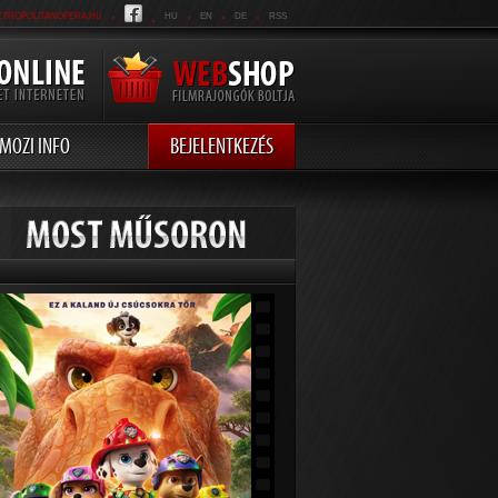
.
.
.
.
.
ETROPOLITANOPERA.HU
HU
EN
DE
RSS
MOZI INFO
BEJELENTKEZÉS