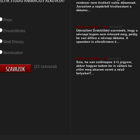
ELYIK STÚDIÓ ANIMÁCIÓS ALKOTÁSA?
rendszer nem érzékeli valós dátumnak.
Javaslom a naptárból kiválasztani a
dátumo...
Pixar
2026-08-03 10:21:06
- Anna222
DreamWorks
Üdvözlöm! Érdeklődni szeretnék, hogy a
névnapi kupon nem érkezett meg, pedig
be van állítva a névnap dátuma. A
Walt Disney
spamben is ellenőriztem é...
Illumination
2026-08-01 11:13:07
- Dávid25
Szia, ha van szülinapos 1+1 jegyem,
akkor hogyan tudom be is váltani ha
(22 szavazat)
előre meg akarom venni a néző
helyeket?...