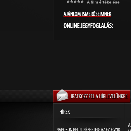
A film értékelése
AJÁNLOM ISMERŐSEIMNEK
ONLINE JEGYFOGLALÁS:
IRATKOZZ FEL A HÍRLEVELÜNKRE
HÍREK
A
NAPOKON BELÜL NÉZHETED: AZ ÉV EGYIK