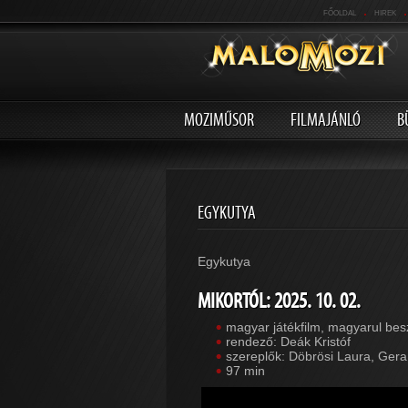
.
.
FŐOLDAL
HIREK
MOZIMŰSOR
FILMAJÁNLÓ
B
EGYKUTYA
Egykutya
MIKORTÓL: 2025. 10. 02.
magyar játékfilm, magyarul be
rendező: Deák Kristóf
szereplők: Döbrösi Laura, Gera
97 min