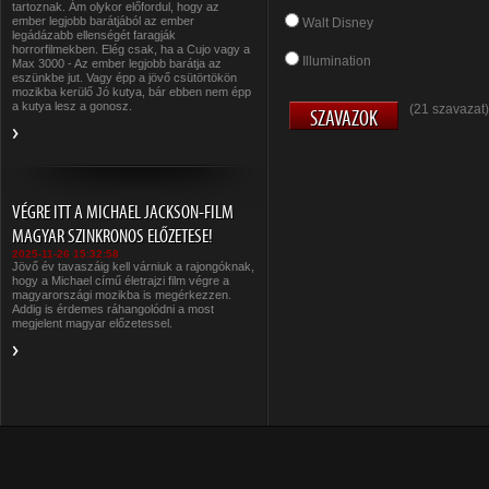
tartoznak. Ám olykor előfordul, hogy az
ember legjobb barátjából az ember
Walt Disney
legádázabb ellenségét faragják
horrorfilmekben. Elég csak, ha a Cujo vagy a
Illumination
Max 3000 - Az ember legjobb barátja az
eszünkbe jut. Vagy épp a jövő csütörtökön
mozikba kerülő Jó kutya, bár ebben nem épp
a kutya lesz a gonosz.
(21 szavazat)
VÉGRE ITT A MICHAEL JACKSON-FILM
MAGYAR SZINKRONOS ELŐZETESE!
2025-11-26 15:32:58
Jövő év tavaszáig kell várniuk a rajongóknak,
hogy a Michael című életrajzi film végre a
magyarországi mozikba is megérkezzen.
Addig is érdemes ráhangolódni a most
megjelent magyar előzetessel.