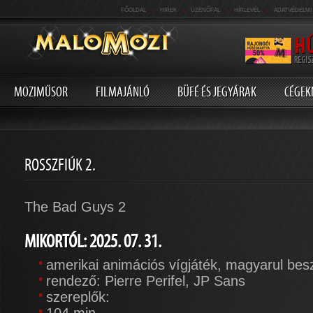
.
.
.
.
FŐOLDAL
HIREK
ÜZENŐFAL
HÍRLEVÉL
ADATVÉDELMI
MOZIMŰSOR
FILMAJÁNLÓ
BÜFÉ ÉS JEGYÁRAK
CÉGEK
ROSSZFIÚK 2.
The Bad Guys 2
MIKORTÓL: 2025. 07. 31.
amerikai animációs vígjáték, magyarul bes
rendező: Pierre Perifel, JP Sans
szereplők: