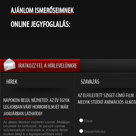
AJÁNLOM ISMERŐSEIMNEK
ONLINE JEGYFOGLALÁS:
IRATKOZZ FEL A HÍRLEVELÜNKRE
HÍREK
SZAVAZÁS
AZ ELFELEJTETT SZIGET CÍMŰ FILM
NAPOKON BELÜL NÉZHETED: AZ ÉV EGYIK
MELYIK STÚDIÓ ANIMÁCIÓS ALKOT
LEGJOBBAN VÁRT HORRORFILMJÉT MÁR
JANUÁRBAN LÁTHATOD!
2026-01-20 12:45:27
Pixar
Az állatos filmeket mindenki szereti. Általában
viccesek és kedvesek, de persze vannak
szívbemarkoló történetek is. A kutyás filmek
DreamWorks
ezeken belül is a legnépszerűbbek közé