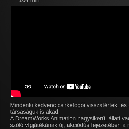
104 min
Mindenki kedvenc csirkefogói visszatértek, és 
társaságuk is akad.
A DreamWorks Animation nagysikerű, állati va
szóló vígjátékának új, akciódús fejezetében a