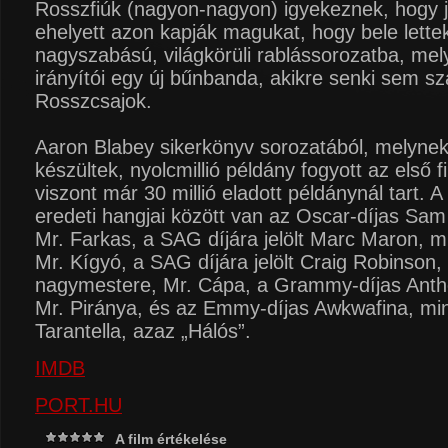
Rosszfiúk (nagyon-nagyon) igyekeznek, hogy j
ehelyett azon kapják magukat, hogy bele lette
nagyszabású, világkörüli rablássorozatba, mel
irányítói egy új bűnbanda, akikre senki sem sz
Rosszcsajok.
Aaron Blabey sikerkönyv sorozatából, melynek 
készültek, nyolcmillió példány fogyott az első fi
viszont már 30 millió eladott példánynál tart
eredeti hangjai között van az Oscar-díjas Sam
Mr. Farkas, a SAG díjára jelölt Marc Maron, m
Mr. Kígyó, a SAG díjára jelölt Craig Robinson,
nagymestere, Mr. Cápa, a Grammy-díjas Ant
Mr. Piránya, és az Emmy-díjas Awkwafina, mi
Tarantella, azaz „Hálós”.
IMDB
PORT.HU
A film értékelése