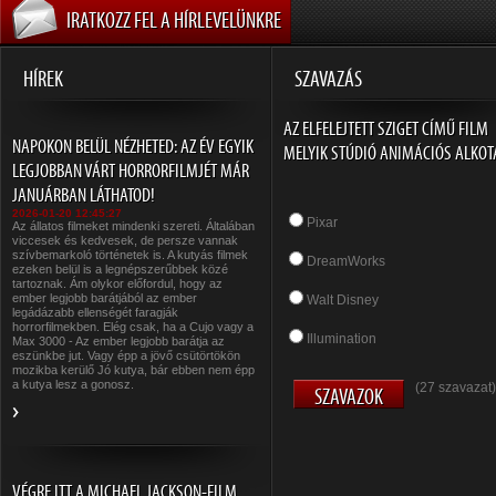
IRATKOZZ FEL A HÍRLEVELÜNKRE
HÍREK
SZAVAZÁS
AZ ELFELEJTETT SZIGET CÍMŰ FILM
NAPOKON BELÜL NÉZHETED: AZ ÉV EGYIK
MELYIK STÚDIÓ ANIMÁCIÓS ALKOT
LEGJOBBAN VÁRT HORRORFILMJÉT MÁR
JANUÁRBAN LÁTHATOD!
2026-01-20 12:45:27
Pixar
Az állatos filmeket mindenki szereti. Általában
viccesek és kedvesek, de persze vannak
szívbemarkoló történetek is. A kutyás filmek
DreamWorks
ezeken belül is a legnépszerűbbek közé
tartoznak. Ám olykor előfordul, hogy az
ember legjobb barátjából az ember
Walt Disney
legádázabb ellenségét faragják
horrorfilmekben. Elég csak, ha a Cujo vagy a
Illumination
Max 3000 - Az ember legjobb barátja az
eszünkbe jut. Vagy épp a jövő csütörtökön
mozikba kerülő Jó kutya, bár ebben nem épp
a kutya lesz a gonosz.
(27 szavazat)
VÉGRE ITT A MICHAEL JACKSON-FILM