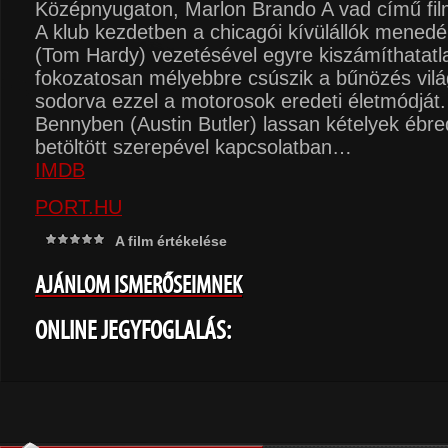
Középnyugaton, Marlon Brando A vad című fil
A klub kezdetben a chicagói kívülállók mened
(Tom Hardy) vezetésével egyre kiszámíthatatl
fokozatosan mélyebbre csúszik a bűnözés vil
sodorva ezzel a motorosok eredeti életmódját. 
Bennyben (Austin Butler) lassan kételyek éb
betöltött szerepével kapcsolatban…
IMDB
PORT.HU
A film értékelése
AJÁNLOM ISMERŐSEIMNEK
ONLINE JEGYFOGLALÁS: