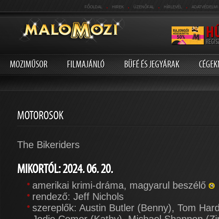
.
.
.
.
FŐOLDAL
HIREK
ÜZENŐFAL
HÍRLEVÉL
ADATVÉDELMI
MOZIMŰSOR
FILMAJÁNLÓ
BÜFÉ ÉS JEGYÁRAK
CÉGEK
MOTOROSOK
The Bikeriders
MIKORTÓL: 2024. 06. 20.
amerikai krimi-dráma, magyarul beszélő
rendező: Jeff Nichols
szereplők: Austin Butler (Benny), Tom Har