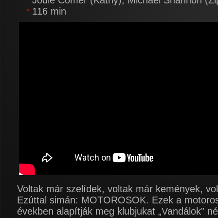
Jodie Comer (Kathy), Michael Shannon (Zi
116 min
Voltak már szelídek, voltak már kemények, vo
Ezúttal simán: MOTOROSOK. Ezek a motoros
években alapítják meg klubjukat „Vandálok” n