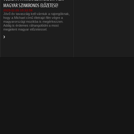
MAGYAR SZINKRONOS ELŐZETESE!
2025-11-26 15:32:58
Jövő év tavaszáig kell várniuk a rajongóknak,
hogy a Michael című életrajzi film végre a
magyarországi mozikba is megérkezzen.
Addig is érdemes ráhangolódni a most
megjelent magyar előzetessel.