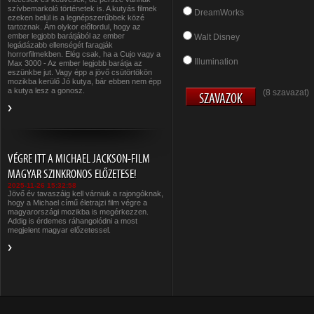
szívbemarkoló történetek is. A kutyás filmek
DreamWorks
ezeken belül is a legnépszerűbbek közé
tartoznak. Ám olykor előfordul, hogy az
ember legjobb barátjából az ember
Walt Disney
legádázabb ellenségét faragják
horrorfilmekben. Elég csak, ha a Cujo vagy a
Illumination
Max 3000 - Az ember legjobb barátja az
eszünkbe jut. Vagy épp a jövő csütörtökön
mozikba kerülő Jó kutya, bár ebben nem épp
a kutya lesz a gonosz.
(8 szavazat)
VÉGRE ITT A MICHAEL JACKSON-FILM
MAGYAR SZINKRONOS ELŐZETESE!
2025-11-26 15:32:58
Jövő év tavaszáig kell várniuk a rajongóknak,
hogy a Michael című életrajzi film végre a
magyarországi mozikba is megérkezzen.
Addig is érdemes ráhangolódni a most
megjelent magyar előzetessel.