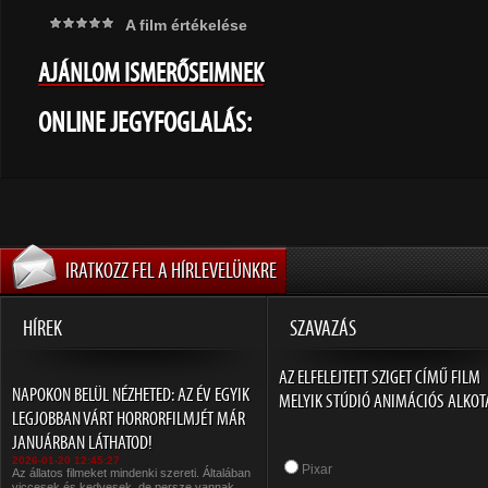
A film értékelése
AJÁNLOM ISMERŐSEIMNEK
ONLINE JEGYFOGLALÁS:
IRATKOZZ FEL A HÍRLEVELÜNKRE
HÍREK
SZAVAZÁS
AZ ELFELEJTETT SZIGET CÍMŰ FILM
NAPOKON BELÜL NÉZHETED: AZ ÉV EGYIK
MELYIK STÚDIÓ ANIMÁCIÓS ALKOT
LEGJOBBAN VÁRT HORRORFILMJÉT MÁR
JANUÁRBAN LÁTHATOD!
2026-01-20 12:45:27
Pixar
Az állatos filmeket mindenki szereti. Általában
viccesek és kedvesek, de persze vannak