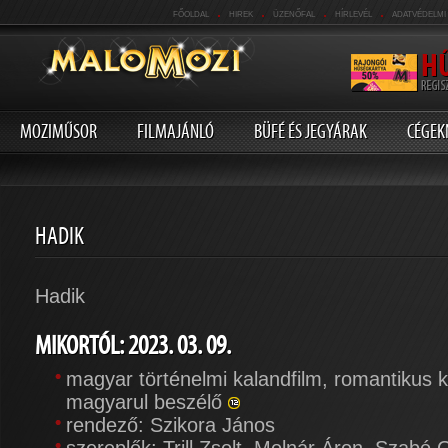
.
.
.
.
FŐOLDAL
HIREK
ÜZENŐFAL
HÍRLEVÉL
ADATVÉDELMI
MOZIMŰSOR
FILMAJÁNLÓ
BÜFÉ ÉS JEGYÁRAK
CÉGEK
HADIK
Hadik
MIKORTÓL: 2023. 03. 09.
magyar történelmi kalandfilm, romantikus k
magyarul beszélő
rendező: Szikora János