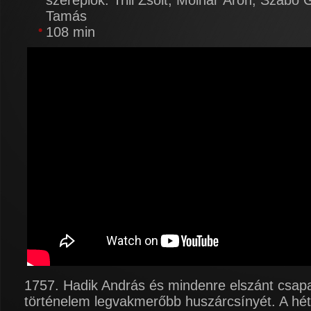
szereplők: Trill Zsolt, Molnár Áron, Szabó
Tamás
108 min
1757. Hadik András és mindenre elszánt csapa
történelem legvakmerőbb huszárcsínyét. A hé