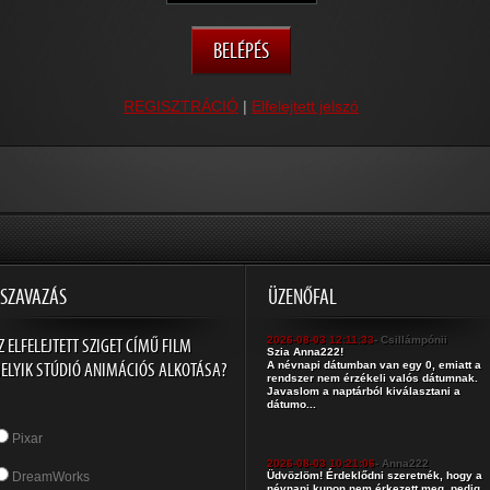
REGISZTRÁCIÓ
|
Elfelejtett jelszó
SZAVAZÁS
ÜZENŐFAL
Z ELFELEJTETT SZIGET CÍMŰ FILM
2026-08-03 12:11:33
- Csillámpónii
Szia Anna222!
ELYIK STÚDIÓ ANIMÁCIÓS ALKOTÁSA?
A névnapi dátumban van egy 0, emiatt a
rendszer nem érzékeli valós dátumnak.
Javaslom a naptárból kiválasztani a
dátumo...
Pixar
2026-08-03 10:21:06
- Anna222
DreamWorks
Üdvözlöm! Érdeklődni szeretnék, hogy a
névnapi kupon nem érkezett meg, pedig