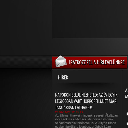
IRATKOZZ FEL A HÍRLEVELÜNKRE
HÍREK
A
NAPOKON BELÜL NÉZHETED: AZ ÉV EGYIK
M
LEGJOBBAN VÁRT HORRORFILMJÉT MÁR
JANUÁRBAN LÁTHATOD!
2026-01-20 12:45:27
Az állatos filmeket mindenki szereti. Általában
viccesek és kedvesek, de persze vannak
szívbemarkoló történetek is. A kutyás filmek
ezeken belül is a legnépszerűbbek közé