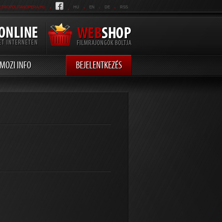
.
.
.
.
.
ETROPOLITANOPERA.HU
HU
EN
DE
RSS
MOZI INFO
BEJELENTKEZÉS