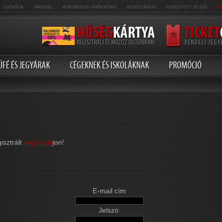
.
.
.
.
.
ÜZENŐFAL
HÍRLEVÉL
ADATVÉDELMI TÁJÉKOZTATÓ
REGISZTRÁCIÓ
ELFELEJTETT JELSZÓ
M
ÜFÉ ÉS JEGYÁRAK
CÉGEKNEK ÉS ISKOLÁKNAK
PROMÓCIÓ
isztrált
regisztrál
jon!
E-mail cím
Jelszó: