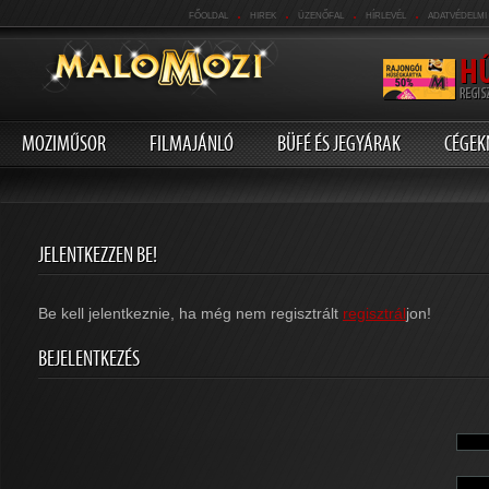
.
.
.
.
FŐOLDAL
HIREK
ÜZENŐFAL
HÍRLEVÉL
ADATVÉDELMI
MOZIMŰSOR
FILMAJÁNLÓ
BÜFÉ ÉS JEGYÁRAK
CÉGEK
JELENTKEZZEN BE!
Be kell jelentkeznie, ha még nem regisztrált
regisztrál
jon!
BEJELENTKEZÉS