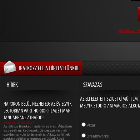
REGISZT
IRATKOZZ FEL A HÍRLEVELÜNKRE
HÍREK
SZAVAZÁS
AZ ELFELEJTETT SZIGET CÍMŰ FILM
NAPOKON BELÜL NÉZHETED: AZ ÉV EGYIK
MELYIK STÚDIÓ ANIMÁCIÓS ALKOT
LEGJOBBAN VÁRT HORRORFILMJÉT MÁR
JANUÁRBAN LÁTHATOD!
2026-01-20 12:45:27
Pixar
Az állatos filmeket mindenki szereti. Általában
viccesek és kedvesek, de persze vannak
szívbemarkoló történetek is. A kutyás filmek
DreamWorks
ezeken belül is a legnépszerűbbek közé