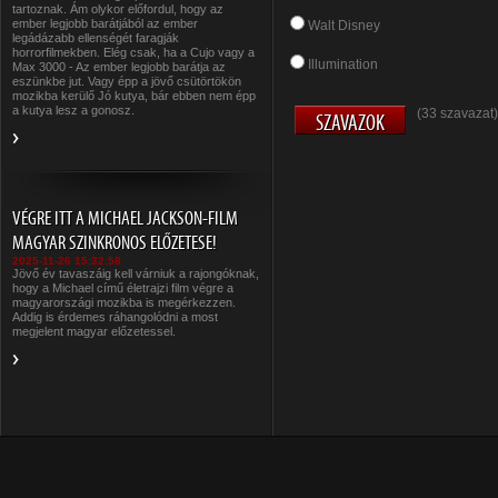
tartoznak. Ám olykor előfordul, hogy az
ember legjobb barátjából az ember
Walt Disney
legádázabb ellenségét faragják
horrorfilmekben. Elég csak, ha a Cujo vagy a
Illumination
Max 3000 - Az ember legjobb barátja az
eszünkbe jut. Vagy épp a jövő csütörtökön
mozikba kerülő Jó kutya, bár ebben nem épp
a kutya lesz a gonosz.
(33 szavazat)
VÉGRE ITT A MICHAEL JACKSON-FILM
MAGYAR SZINKRONOS ELŐZETESE!
2025-11-26 15:32:58
Jövő év tavaszáig kell várniuk a rajongóknak,
hogy a Michael című életrajzi film végre a
magyarországi mozikba is megérkezzen.
Addig is érdemes ráhangolódni a most
megjelent magyar előzetessel.