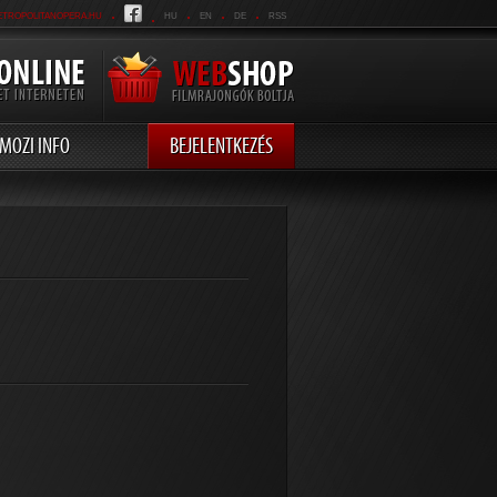
.
.
.
.
.
ETROPOLITANOPERA.HU
HU
EN
DE
RSS
MOZI INFO
BEJELENTKEZÉS