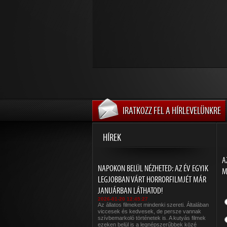
IRATKOZZ FEL A HÍRLEVELÜNKRE
HÍREK
A
NAPOKON BELÜL NÉZHETED: AZ ÉV EGYIK
M
LEGJOBBAN VÁRT HORRORFILMJÉT MÁR
JANUÁRBAN LÁTHATOD!
2026-01-20 12:45:27
Az állatos filmeket mindenki szereti. Általában
viccesek és kedvesek, de persze vannak
szívbemarkoló történetek is. A kutyás filmek
ezeken belül is a legnépszerűbbek közé