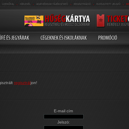
.
.
.
.
.
ÜZENŐFAL
HÍRLEVÉL
ADATVÉDELMI TÁJÉKOZTATÓ
REGISZTRÁCIÓ
ELFELEJTETT JELSZÓ
M
ÜFÉ ÉS JEGYÁRAK
CÉGEKNEK ÉS ISKOLÁKNAK
PROMÓCIÓ
isztrált
regisztrál
jon!
E-mail cím
Jelszó: