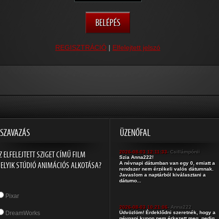
REGISZTRÁCIÓ
|
Elfelejtett jelszó
SZAVAZÁS
ÜZENŐFAL
Z ELFELEJTETT SZIGET CÍMŰ FILM
2026-08-03 12:11:33
- Csillámpónii
Szia Anna222!
ELYIK STÚDIÓ ANIMÁCIÓS ALKOTÁSA?
A névnapi dátumban van egy 0, emiatt a
rendszer nem érzékeli valós dátumnak.
Javaslom a naptárból kiválasztani a
dátumo...
Pixar
2026-08-03 10:21:06
- Anna222
DreamWorks
Üdvözlöm! Érdeklődni szeretnék, hogy a
névnapi kupon nem érkezett meg, pedig