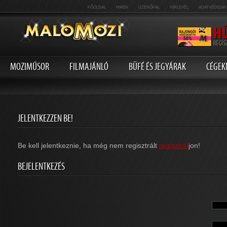
.
.
.
.
FŐOLDAL
HIREK
ÜZENŐFAL
HÍRLEVÉL
ADATVÉDELMI
MOZIMŰSOR
FILMAJÁNLÓ
BÜFÉ ÉS JEGYÁRAK
CÉGEK
JELENTKEZZEN BE!
Be kell jelentkeznie, ha még nem regisztrált
regisztrál
jon!
BEJELENTKEZÉS