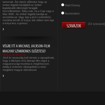
tartoznak. Ám olykor előfordul, hogy az
ember legjobb barátjából az ember
Walt Disney
legádázabb ellenségét faragják
horrorfilmekben. Elég csak, ha a Cujo vagy a
Illumination
Max 3000 - Az ember legjobb barátja az
eszünkbe jut. Vagy épp a jövő csütörtökön
mozikba kerülő Jó kutya, bár ebben nem épp
a kutya lesz a gonosz.
(33 szavazat)
VÉGRE ITT A MICHAEL JACKSON-FILM
MAGYAR SZINKRONOS ELŐZETESE!
2025-11-26 15:32:58
Jövő év tavaszáig kell várniuk a rajongóknak,
hogy a Michael című életrajzi film végre a
magyarországi mozikba is megérkezzen.
Addig is érdemes ráhangolódni a most
megjelent magyar előzetessel.