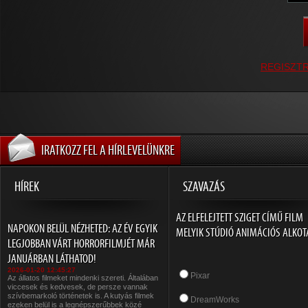
REGISZT
IRATKOZZ FEL A HÍRLEVELÜNKRE
HÍREK
SZAVAZÁS
AZ ELFELEJTETT SZIGET CÍMŰ FILM
NAPOKON BELÜL NÉZHETED: AZ ÉV EGYIK
MELYIK STÚDIÓ ANIMÁCIÓS ALKOT
LEGJOBBAN VÁRT HORRORFILMJÉT MÁR
JANUÁRBAN LÁTHATOD!
2026-01-20 12:45:27
Pixar
Az állatos filmeket mindenki szereti. Általában
viccesek és kedvesek, de persze vannak
szívbemarkoló történetek is. A kutyás filmek
DreamWorks
ezeken belül is a legnépszerűbbek közé